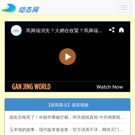
Toggl
navig
【新闻看点】最新视频
朋友后悔死了！外籍华裔被拦截；闭关锁国真相 中共倒查税25年；这群人最危险！中共撒下绝户网【新闻看点 李沐阳8.6】#新闻看点 #李沐阳
玉米地的故事，现代版箪食壶浆；官方语焉不详，网传灭门案真相；灭门案四大细节，这比命案更重要【新闻看点 李沐阳8.5】#新闻看点 #李沐阳