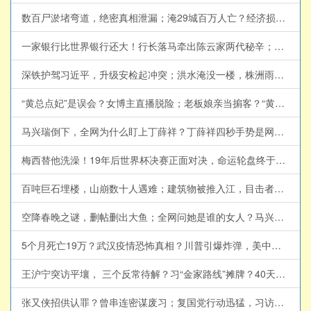
数百尸淤堵弯道，绝密真相泄漏；淹29城百万人亡？经济损失数万亿；实名举报习近平，民怨恐全面爆发【新闻看点 李沐阳7.22】#新闻看点 #李沐阳
一家银行比世界银行还大！行长落马牵出陈云家两代秘辛；爷爷讲“鸟笼经济”，孙女在巴黎跳开场舞；太子党的金库，被连根刨了【新闻看点 李沐阳7.23】
深铁护驾习近平，升级安检起冲突；洪水淹没一楼，株洲雨这么大？横州死亡逾1.7万？高强酸销毁尸体？三峡大坝渗水严重，传领导已经跑了【新闻看点 李沐阳7.21】#新闻看点 #李沐阳菜
“黄总点妃”是误会？女博主直播脱险；老板娘亲当掮客？“黄总”身份显赫？1秒黑天10人亡，水淹魔都马桶溢水【新闻看点 李沐阳7.20】#新闻看点 #李沐阳
马兴瑞倒下，全网为什么盯上丁薛祥？丁薛祥四秒手势是网络梗，还是藏什么信号？ 【新闻看点7.19】#新闻看点 #李沐阳
梅西替他洗澡！19年后世界杯决赛正面对决，命运轮盘终于转到这一天【新闻看点 李沐阳7.19】#新闻看点 #李沐阳
百吨巨石埋楼，山崩数十人遇难；建筑物被推入江，目击者吓到腿软；习近平失德失权？中国有大事发生？【新闻看点 李沐阳7.17】#新闻看点 #李沐阳
空降春晚之谜，删帖删出大鱼；全网问她是谁的女人？马兴瑞和蔡赴朝落马，为什么全网都在搜佟丽娅【新闻看点 李沐阳7.16】#新闻看点 #李沐阳
5个月死亡19万？武汉疫情恐怖真相？川普引爆炸弹，美中冷战开始？习声言打疼川普，干预选举赃证被抓【新闻看点 李沐阳7.16】#新闻看点 #李沐阳
王沪宁突访平壤， 三个反常待解？习“金家路线”摊牌？40天三波互动，中朝密谋什么？喂了70年反被咬，金家把中共当肥肉【新闻看点 李沐阳7.16】#新闻看点 #李沐阳
张又侠招供认罪？曾串连密谋废习；复国党行动迅猛，习访沪陆空封锁；献忠爆竹厂18罹难？广西洪水死亡过千【新闻看点 李沐阳7.15】#新闻看点 #李沐阳