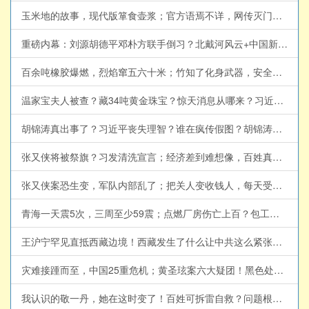
玉米地的故事，现代版箪食壶浆；官方语焉不详，网传灭门案真相；灭门案四大细节，这比命案更重要【新闻看点 李沐阳8.5】#新闻看点 #李沐阳
重磅内幕：刘源胡德平邓朴方联手倒习？北戴河风云+中国新冠大爆发【新闻看点 李沐阳8.4】#新闻看点 #李沐阳
百余吨橡胶爆燃，烈焰窜五六十米；竹知了化身武器，安全的抵抗方式；竹知了越禁越火，华为输掉了人心【新闻看点 李沐阳8.3】#新闻看点 #李沐阳
温家宝夫人被查？藏34吨黄金珠宝？惊天消息从哪来？习近平下黑手；红云血月同日现，新冠爆发了？【新闻看点 李沐阳8.1】#新闻看点 #李沐阳
胡锦涛真出事了？习近平丧失理智？谁在疯传假图？胡锦涛真实近况？五中日期定了？川普决定会期？【新闻看点 李沐阳7.31】#新闻看点 #李沐阳
张又侠将被祭旗？习发清洗宣言；经济差到难想像，百姓真不怕了！中共分支要解体？台当局终于开干了！【新闻看点 李沐阳7.30】
张又侠案恐生变，军队内部乱了；把关人变收钱人，每天受贿6千；患者早亡的秘密，医疗黑幕重重；救命钱变回扣钱，这不只是贪腐！【新闻看点 李沐阳7.29】
青海一天震5次，三周至少59震；点燃厂房伤亡上百？包工头火烧央企；V怪客燃信号弹，反抗行动开始了？【新闻看点 李沐阳7.28】#新闻看点 #李沐阳
王沪宁罕见直抵西藏边境！西藏发生了什么让中共这么紧张？军方机密文件藏著45万6千条人命【新闻看点 李沐阳7.28】#新闻看点 #李沐阳
灾难接踵而至，中国25重危机；黄圣玹案六大疑团！黑色处决蓄谋已久？狙击台湾战略钨？中共跨境杀人？【新闻看点 李沐阳7.27】#新闻看点 #李沐阳
我认识的敬一丹，她在这时变了！百姓可拆雷自救？问题根本在哪？三峡下游警报，中共会炸大坝？【新闻看点 李沐阳7.25】#新闻看点 #李沐阳