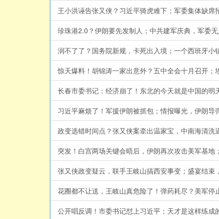
王小洪诬告张又侠？习近平骑虎难下；军委集体缺席招待会
珍珠港2.0？伊朗要先发制人；中共建军庆典，军委无人出
润不了了？国务院新规，卡死出入境；一个西班牙小镇，搞
惊天爆料！胡锦涛一家出意外？五中全会十月召开；埃及港
长春市委书记：经济崩了！东北的今天就是中国的明天？#天亮论
习近平麻烦了！军援伊朗被抓包；情报曝光，伊朗导弹还剩
政变选错时间点？张又侠案牵出温家宝，中南海清洗逼近前朝元
突发！白宫两场关键会晤后，伊朗再次攻击美军基地；李强
张又侠政变疑云，联手王岐山搞西安事变；盛宴结束，中共
花圈都不让送，王岐山真危险了！弹药耗尽？美军停止攻击
公开唱反调！市委书记怼上习近平；天才是这样练成的，两