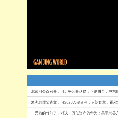
北戴河会议召开，习近平公开认错；不信川普，中东组建军
澳洲总理陆克文：习2028入侵台湾；伊朗官宣：霍尔木
一元钱的竹知了，对决一万亿资产的华为；美军武器几乎用