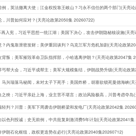
英法撤离大使；江金权投靠王岐山？习永不信任的两个部门(天亮论政第205
如何应对？(天亮论政第2050集 20260722)
再入宪，习近平思想一统江湖；美国下决心，攻击伊朗隐秘核设施(天亮论政第2
内鬼靠泄密发财；美伊重回谈判？乌克兰军方危机加剧(天亮论政第2048集2
；美军摧毁革命卫队指挥部，小哈逃离伊朗？(天亮论政第2047集 2026
大会，习近平成帮主；美军大规模集结，伊朗战势升级(天亮论政第2045集
瑞落马秘闻，未对太子下死手；美国炸桥，胡塞欲锁死曼德海峡(天亮论政第2
；习近平亲赴上海，业主苦不堪言；政治风险极高，川普考虑夺岛(天亮论政第
？川普：美军下周袭击伊朗桥梁和发电厂(天亮论政第2042集 202607
列投诚；史无前例，中共批复刺激消费5年计划(天亮论政第2041集 202
石化枢纽，政权更迭势在必行(天亮论政第2040集20260712)