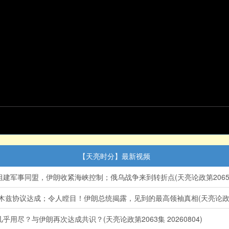
【天亮时分】最新视频
事同盟，伊朗收紧海峡控制；俄乌战争来到转折点(天亮论政第2065集 2
兹协议达成；令人瞠目！伊朗总统揭露，见到的最高领袖真相(天亮论政第2064
尽？与伊朗再次达成共识？(天亮论政第2063集 20260804)