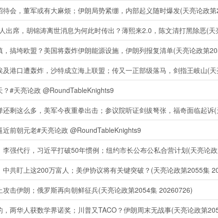
，董军或有大麻烦；伊朗局势紧绷，内部起义随时爆发(天亮论政第2062集
席，胡锦涛离世消息为何此时传出？薄熙来2.0，陈文清打黑除恶(天亮论政第2
垮欧盟？美国将轰炸伊朗能源设施，伊朗列报复清单(天亮论政第2059集 
口遭轰炸，沙特成立海上联盟；传又一正部级落马，剑指王岐山(天亮论政第2
政 @RoundTableKnights9
这么多，美军今夜重拳出击；参议院听证剑拔弩张，福奇面临起诉(天亮论政第
老#天亮论政 @RoundTableKnights9
代行，习近平打破50年惯例；纽约市长公布公私合营计划(天亮论政第2056
盯上这200万富人；美伊协议将有关键突破？(天亮论政第2055集 2026
伊朗；俄罗斯再向朝鲜征兵(天亮论政第2054集 20260726)
华人获数学界诺奖；川普又TACO？伊朗周末无战事(天亮论政第2052集 2