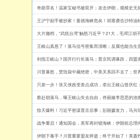
奇葩罪名！温家宝秘书被双开；攻击伊朗，规模史无前例，
王沪宁副手被抄家！曼德海峡危矣！胡塞袭击沙特油轮，川普
大片撤档，“武统台湾”触怒习近平？21大，毛邓江胡不
王岐山真悬了！落马信号密集而清晰；反腐也能当生意？
剑指王岐山？国开行行长落马；普京民调暴跌，四盟友背叛
川普暴怒，焚毁袋中藏绝密，中美关系回不去了；世界丐帮
只差一步！张又侠政变差点成功，牵出王岐山曾庆红；马兴
蔡赴朝落马，曝王岐山失去自由，佟丽娅李思思的池鱼之殃
惊天爆料！习近平密谋普京后事；彭丽媛发力，马兴瑞轻判
战争重启！通知国会，美军再封锁海峡；伊朗前总理向以色
伊朗下毒手？川普重要盟友猝逝；终于开始了！美轰炸伊朗