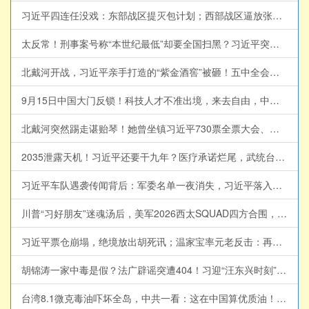
习近平四连任没戏：东部战区提灭包计划；西部战区逼放张又侠；袁家军抢位中办；【江峰视界20260807第456期】#中国时局
太反常！刑事案号称“本世纪最低”却要全国扫黑？习近平突发“1年全国内斗令”！抓捕张又侠只是开始？特务治国与秘密打造“第二武装”反向围剿军队【江峰漫谈20260806第1247期】#中国时局
北戴河开战，习近平亲手打造的“紫金酒窖”被砸！五中全会前元老派断习的粮草，习的29年闽宁旧帐曝光，正厅级书记落马、亿元黑金浮出水面 【江峰视界20260806第455期】#中国时局
9月15日中国大门反锁！科技人才不准出境，来去自由，中国大门永远敞开承诺成灰！美国科技富豪、中国石油科技之父萧光琰悲剧重演？【历史上的今天20260805第414期】#中国时局
北戴河突然踢走谌贻琴！她曾坐镇习近平730票全票大会、捧出贵州脱贫神话；两人的隐秘政治联姻为何突然到头？【江峰视界20260805第454期】#中国时局
2035泄露天机！习近平还要干九年？医疗承诺烂尾，武统台湾成续任王牌【江峰漫谈20260804第1246期】#中国时局
习近平车队遇袭传闻背后：军委名单一夜消失，习近平落入权力真空？蔡奇北戴河密商，五中全会接班人浮现？【江峰视界20260804第453期】
川普“习好朋友”迷魂汤后，美军2026西太SQUAD四方合围，中共围台战略已成泡影； 美海岸巡逻艇加入南海对撞中共海警船！分建军事基地破解饱和攻击，暗鹰15分钟精准打击中南海【江峰漫谈 20260803第1245期】#中美对抗
习近平票仓崩塌，绝境放出胡死讯；温家宝率元老反击：再动胡、温，军队就开战【江峰视界20260803第452期】#中国时局
胡锦涛一家中毒是假？法广辟谣突遭404！习迎“汪东兴时刻”？爆蔡奇将交中办大权！河北一夜换防：倪岳峰闪退、李克强同学旧部接棒！习家军各自跳船抢滩！【江峰视界20260801第451期】#中国时局
台湾8.1微克毒油吓坏全岛，中共一看：这在中国算优质油！胡锦涛全家食物中毒之疑，看中共特供食品【江峰漫谈20260731第1244期】#中国时局