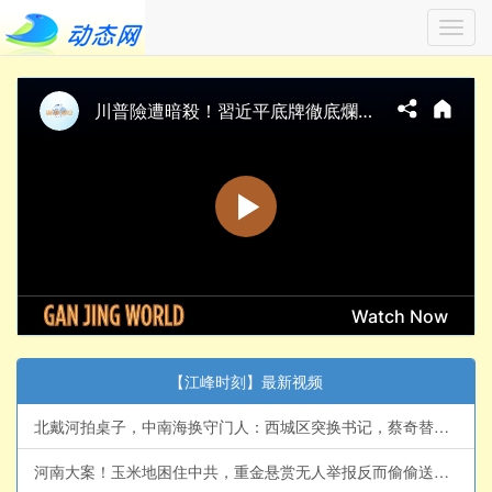
Toggl
navig
【江峰时刻】最新视频
北戴河拍桌子，中南海换守门人：西城区突换书记，蔡奇替习近平翻盘的路被堵？【江峰视界20260808第457期】#中国时局
河南大案！玉米地困住中共，重金悬赏无人举报反而偷偷送饭：从杨佳到夏付刚，习近平治下农村为何又出了“侠客”？【江峰漫谈20260807第1248期】#中国时局