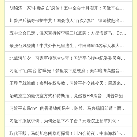
胡锦涛一家“中毒身亡”疯传！五中全会十月召开：习近平在台上被分权，党政分家开始，温曾达成整党框架 【江峰视界20260731第450期】#中国时局
川普严斥福奇保护中共！国会惊人“百次沉默”，律师被赶出国会，听证会扯出美中“深层政府”与中共武汉实验室的秘密金流！国会追责立法在即，北京怎么赔钱？美债核弹已上膛【江峰漫谈20260730第1243期】福奇国会听证会
五中全会已定，温家宝拆掉李强三张底牌；方星海落马、DeepSeek突然停融、蒋罔正收声【江峰视界20260730第449期】#中国时局
最强台风登陆！中共外长死里逃生，牛田洋553名军人和大学生身亡惨剧究竟是台风还是人祸？“民族伟大复兴”跟当年的“五七指示”：催眠年轻人的宏大叙事总带来人间悲剧【历史上的今天20260729第413期】#中国时局
北戴河前夕，习家军模范省失守！习近平心腹中纪委委员突遭罢黜，贵州新官“只拜庙不认习”、湖北砍李鸿忠要员！【江峰视界20260729第448期】#中国时局
习近平“山寨台北”曝光！梦里攻下总统府；美军暗鹰高超音速导弹15分钟锁定中南海，独裁者最大恐惧来了【江峰漫谈20260728第1242期】#中美对抗
王毅早就跳船！秦刚夺权失败，习近平外交线变天；周恩来私生子传闻，如何替他铺出四十年仕途？【江峰视界20260728第447期】#中国时局
治愈癌症的最便宜方式和特斯拉，竟然被FBI消音；川普新冠“特效药”官方不认可，却成了美国民间对抗药商的象征【历史上的今天20260727第412期】#历史上的今天
习近平布局19年的香港钱闸易主，陈希、马兴瑞旧部遭全面清洗！党产华润遭连根拔起：王祥明被扫地出门、韩嵩双开！【江峰视界20260726第446期】#中国时局
习近平服软求饶，为何还是下不了台？元老院正起草判词：温家宝要重判，贾庆林争轻判，栗战书被逼交修宪材料【江峰视界20260725第445期】#中国时局
取代王毅，马朝旭急闯华府探雷！川习会前夜，中南海权斗与AI危机同时失控；习近平“无上限”外交突然变脸；月之暗面Kimi-K3年度最大IPO遭遇美国狙击【江峰漫谈20260724第1241期】#中国时局