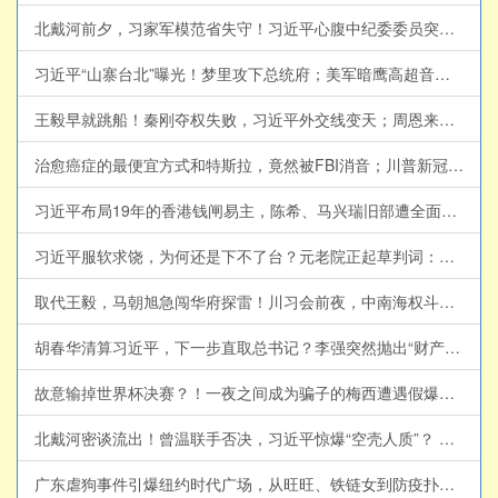
北戴河前夕，习家军模范省失守！习近平心腹中纪委委员突遭罢黜，贵州新官“只拜庙不认习”、湖北砍李鸿忠要员！【江峰视界20260729第448期】#中国时局
习近平“山寨台北”曝光！梦里攻下总统府；美军暗鹰高超音速导弹15分钟锁定中南海，独裁者最大恐惧来了【江峰漫谈20260728第1242期】#中美对抗
王毅早就跳船！秦刚夺权失败，习近平外交线变天；周恩来私生子传闻，如何替他铺出四十年仕途？【江峰视界20260728第447期】#中国时局
治愈癌症的最便宜方式和特斯拉，竟然被FBI消音；川普新冠“特效药”官方不认可，却成了美国民间对抗药商的象征【历史上的今天20260727第412期】#历史上的今天
习近平布局19年的香港钱闸易主，陈希、马兴瑞旧部遭全面清洗！党产华润遭连根拔起：王祥明被扫地出门、韩嵩双开！【江峰视界20260726第446期】#中国时局
习近平服软求饶，为何还是下不了台？元老院正起草判词：温家宝要重判，贾庆林争轻判，栗战书被逼交修宪材料【江峰视界20260725第445期】#中国时局
取代王毅，马朝旭急闯华府探雷！川习会前夜，中南海权斗与AI危机同时失控；习近平“无上限”外交突然变脸；月之暗面Kimi-K3年度最大IPO遭遇美国狙击【江峰漫谈20260724第1241期】#中国时局
胡春华清算习近平，下一步直取总书记？李强突然抛出“财产公开”，替红色家族保旧账；曾庆红北戴河出手按刀【江峰视界20260724第444期】##中国时局
故意输掉世界杯决赛？！一夜之间成为骗子的梅西遭遇假爆料、千万请愿、全网围攻：国际足联开除阿根廷，一场信息战背后的黑手【江峰漫谈20260723第1240期】#梅西遭遇网暴
北戴河密谈流出！曾温联手否决，习近平惊爆“空壳人质”？ 【江峰视界20260723第443期】#中国时局
广东虐狗事件引爆纽约时代广场，从旺旺、铁链女到防疫扑杀：中国人为何向弱者下手？互害社会与国家对生命的降格；《反虐待动物法》为何难以立法，难以执行【江峰漫谈20260722第1239期】#中国时局