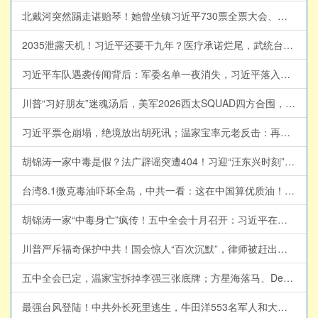
北戴河突然踢走谌贻琴！她曾坐镇习近平730票全票大会、捧出贵州脱贫神话；两人的隐秘政治联姻为何突然到头？【江峰视界20260805第454期】#中国时局
2035泄露天机！习近平还要干九年？医疗承诺烂尾，武统台湾成续任王牌【江峰漫谈20260804第1246期】#中国时局
习近平车队遇袭传闻背后：军委名单一夜消失，习近平落入权力真空？蔡奇北戴河密商，五中全会接班人浮现？【江峰视界20260804第453期】
川普“习好朋友”迷魂汤后，美军2026西太SQUAD四方合围，中共围台战略已成泡影； 美海岸巡逻艇加入南海对撞中共海警船！分建军事基地破解饱和攻击，暗鹰15分钟精准打击中南海【江峰漫谈 20260803第1245期】#中美对抗
习近平票仓崩塌，绝境放出胡死讯；温家宝率元老反击：再动胡、温，军队就开战【江峰视界20260803第452期】#中国时局
胡锦涛一家中毒是假？法广辟谣突遭404！习迎“汪东兴时刻”？爆蔡奇将交中办大权！河北一夜换防：倪岳峰闪退、李克强同学旧部接棒！习家军各自跳船抢滩！【江峰视界20260801第451期】#中国时局
台湾8.1微克毒油吓坏全岛，中共一看：这在中国算优质油！胡锦涛全家食物中毒之疑，看中共特供食品【江峰漫谈20260731第1244期】#中国时局
胡锦涛一家“中毒身亡”疯传！五中全会十月召开：习近平在台上被分权，党政分家开始，温曾达成整党框架 【江峰视界20260731第450期】#中国时局
川普严斥福奇保护中共！国会惊人“百次沉默”，律师被赶出国会，听证会扯出美中“深层政府”与中共武汉实验室的秘密金流！国会追责立法在即，北京怎么赔钱？美债核弹已上膛【江峰漫谈20260730第1243期】福奇国会听证会
五中全会已定，温家宝拆掉李强三张底牌；方星海落马、DeepSeek突然停融、蒋罔正收声【江峰视界20260730第449期】#中国时局
最强台风登陆！中共外长死里逃生，牛田洋553名军人和大学生身亡惨剧究竟是台风还是人祸？“民族伟大复兴”跟当年的“五七指示”：催眠年轻人的宏大叙事总带来人间悲剧【历史上的今天20260729第413期】#中国时局