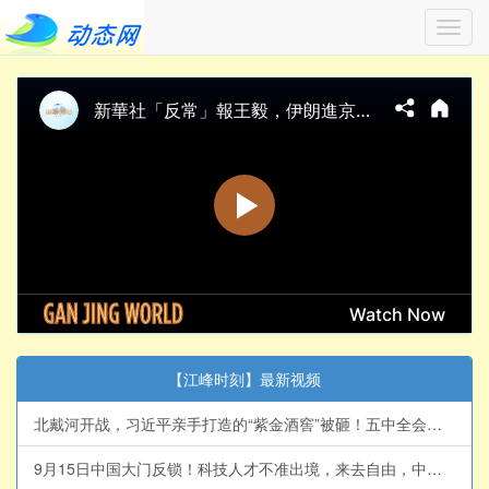
Toggl
navig
【江峰时刻】最新视频
北戴河开战，习近平亲手打造的“紫金酒窖”被砸！五中全会前元老派断习的粮草，习的29年闽宁旧帐曝光，正厅级书记落马、亿元黑金浮出水面 【江峰视界20260806第455期】#中国时局
9月15日中国大门反锁！科技人才不准出境，来去自由，中国大门永远敞开承诺成灰！美国科技富豪、中国石油科技之父萧光琰悲剧重演？【历史上的今天20260805第414期】#中国时局