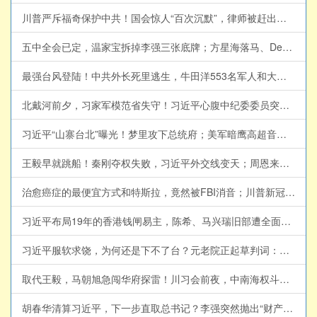
川普严斥福奇保护中共！国会惊人“百次沉默”，律师被赶出国会，听证会扯出美中“深层政府”与中共武汉实验室的秘密金流！国会追责立法在即，北京怎么赔钱？美债核弹已上膛【江峰漫谈20260730第1243期】福奇国会听证会
五中全会已定，温家宝拆掉李强三张底牌；方星海落马、DeepSeek突然停融、蒋罔正收声【江峰视界20260730第449期】#中国时局
最强台风登陆！中共外长死里逃生，牛田洋553名军人和大学生身亡惨剧究竟是台风还是人祸？“民族伟大复兴”跟当年的“五七指示”：催眠年轻人的宏大叙事总带来人间悲剧【历史上的今天20260729第413期】#中国时局
北戴河前夕，习家军模范省失守！习近平心腹中纪委委员突遭罢黜，贵州新官“只拜庙不认习”、湖北砍李鸿忠要员！【江峰视界20260729第448期】#中国时局
习近平“山寨台北”曝光！梦里攻下总统府；美军暗鹰高超音速导弹15分钟锁定中南海，独裁者最大恐惧来了【江峰漫谈20260728第1242期】#中美对抗
王毅早就跳船！秦刚夺权失败，习近平外交线变天；周恩来私生子传闻，如何替他铺出四十年仕途？【江峰视界20260728第447期】#中国时局
治愈癌症的最便宜方式和特斯拉，竟然被FBI消音；川普新冠“特效药”官方不认可，却成了美国民间对抗药商的象征【历史上的今天20260727第412期】#历史上的今天
习近平布局19年的香港钱闸易主，陈希、马兴瑞旧部遭全面清洗！党产华润遭连根拔起：王祥明被扫地出门、韩嵩双开！【江峰视界20260726第446期】#中国时局
习近平服软求饶，为何还是下不了台？元老院正起草判词：温家宝要重判，贾庆林争轻判，栗战书被逼交修宪材料【江峰视界20260725第445期】#中国时局
取代王毅，马朝旭急闯华府探雷！川习会前夜，中南海权斗与AI危机同时失控；习近平“无上限”外交突然变脸；月之暗面Kimi-K3年度最大IPO遭遇美国狙击【江峰漫谈20260724第1241期】#中国时局
胡春华清算习近平，下一步直取总书记？李强突然抛出“财产公开”，替红色家族保旧账；曾庆红北戴河出手按刀【江峰视界20260724第444期】##中国时局