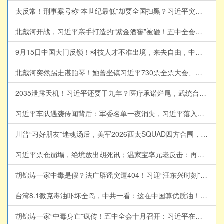
太反常！刑事案号称“本世纪最低”却要全国扫黑？习近平突发“1年全国内斗令”！抓捕张又侠只是开始？特务治国与秘密打造“第二武装”反向围剿军队【江峰漫谈20260806第1247期】#中国时局
北戴河开战，习近平亲手打造的“紫金酒窖”被砸！五中全会前元老派断习的粮草，习的29年闽宁旧帐曝光，正厅级书记落马、亿元黑金浮出水面 【江峰视界20260806第455期】#中国时局
9月15日中国大门反锁！科技人才不准出境，来去自由，中国大门永远敞开承诺成灰！美国科技富豪、中国石油科技之父萧光琰悲剧重演？【历史上的今天20260805第414期】#中国时局
北戴河突然踢走谌贻琴！她曾坐镇习近平730票全票大会、捧出贵州脱贫神话；两人的隐秘政治联姻为何突然到头？【江峰视界20260805第454期】#中国时局
2035泄露天机！习近平还要干九年？医疗承诺烂尾，武统台湾成续任王牌【江峰漫谈20260804第1246期】#中国时局
习近平车队遇袭传闻背后：军委名单一夜消失，习近平落入权力真空？蔡奇北戴河密商，五中全会接班人浮现？【江峰视界20260804第453期】
川普“习好朋友”迷魂汤后，美军2026西太SQUAD四方合围，中共围台战略已成泡影； 美海岸巡逻艇加入南海对撞中共海警船！分建军事基地破解饱和攻击，暗鹰15分钟精准打击中南海【江峰漫谈 20260803第1245期】#中美对抗
习近平票仓崩塌，绝境放出胡死讯；温家宝率元老反击：再动胡、温，军队就开战【江峰视界20260803第452期】#中国时局
胡锦涛一家中毒是假？法广辟谣突遭404！习迎“汪东兴时刻”？爆蔡奇将交中办大权！河北一夜换防：倪岳峰闪退、李克强同学旧部接棒！习家军各自跳船抢滩！【江峰视界20260801第451期】#中国时局
台湾8.1微克毒油吓坏全岛，中共一看：这在中国算优质油！胡锦涛全家食物中毒之疑，看中共特供食品【江峰漫谈20260731第1244期】#中国时局
胡锦涛一家“中毒身亡”疯传！五中全会十月召开：习近平在台上被分权，党政分家开始，温曾达成整党框架 【江峰视界20260731第450期】#中国时局