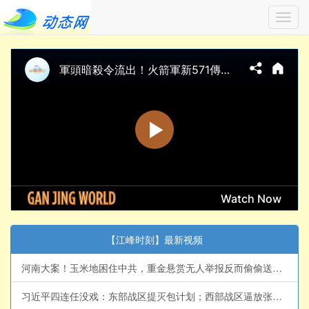
Toggl
navig
【江峰时刻】最新视频
河南大案！玉米地困住中共，重金悬赏无人举报反而偷偷送饭：从杨佳到夏付刚，习近平治下农村为何又出了“侠客”？【江峰漫谈20260807第1248期】#中国时局
习近平四连任没戏：东部战区提灭包计划；西部战区逼放张又侠；袁家军抢位中办；【江峰视界20260807第456期】#中国时局