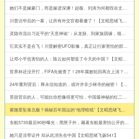
她们不是嫁豪门，而是嫁进深渊！赵薇、刘涛为何都毁在丈夫手里？【文昭思绪飞扬551】
川普访华后的一幕，让所有外交官都看傻了！【文昭思绪飞扬550】
灵隐寺流出习近平的“天意神谕”：从龙脉、到家族因缘，领袖最怕的是这个！【文昭思绪飞扬549】
它其实不是在飞！川普解密UFO影像，真正让行家害怕的部分【文昭思绪飞扬544】
让邓小平也害怕的人：陈云如何塑造了今天的中国？【文昭思绪飞扬548】
世界杯还没开打，FIFA先被查了！28年腐败轮回再次上演？【文昭思绪飞扬547】
24年重刑背后：释永信知道的，或许并非少林寺的秘密！【文昭思绪飞扬546】
景甜背后的人，可能比你想像得更可怕，中国最神秘的红二代：他不在台前，却能影响整个权力圈【文昭思绪飞扬545】
紫微星坠落北极？揭秘百年国运的“地理暗线”【文昭思绪飞扬543】
东航5735最后90秒曝光：黑匣子外，藏著东航最害怕公开的东西【文昭思绪飞扬542】
她只是没带证件 却从此消失在中国【文昭思绪飞扬541】