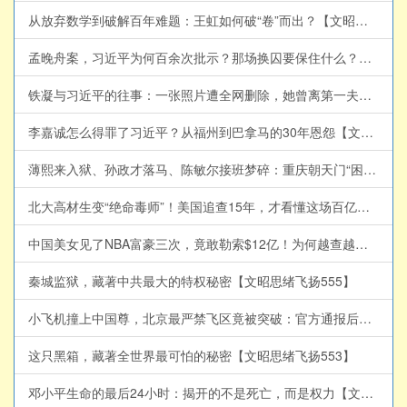
从放弃数学到破解百年难题：王虹如何破“卷”而出？【文昭思绪飞扬562】
孟晚舟案，习近平为何百余次批示？那场换囚要保住什么？【文昭思绪飞扬561】
铁凝与习近平的往事：一张照片遭全网删除，她曾离第一夫人只有一步？【文昭思绪飞扬560】
李嘉诚怎么得罪了习近平？从福州到巴拿马的30年恩怨【文昭思绪飞扬559】
薄熙来入狱、孙政才落马、陈敏尔接班梦碎：重庆朝天门“困龙局”之谜【文昭思绪飞扬558】
北大高材生变“绝命毒师”！美国追查15年，才看懂这场百亿洗钱局【文昭思绪飞扬557】
中国美女见了NBA富豪三次，竟敢勒索$12亿！为何越查越不寻常？【文昭思绪飞扬556】
秦城监狱，藏著中共最大的特权秘密【文昭思绪飞扬555】
小飞机撞上中国尊，北京最严禁飞区竟被突破：官方通报后，真正的疑问才开始【文昭思绪飞扬554】
这只黑箱，藏著全世界最可怕的秘密【文昭思绪飞扬553】
邓小平生命的最后24小时：揭开的不是死亡，而是权力【文昭思绪飞扬552】