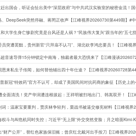
eepSeek突然停融、蒋罔正收声【江峰视界20260730第449期】#
突遭罢黜，贵州新官“只拜庙不认习”、湖北砍李鸿忠要员！【江峰视界202
音速导弹15分钟锁定中南海，独裁者最大恐惧来了【江峰漫谈20260728
来私生子传闻，如何替他铺出四十年仕途？【江峰视界20260728第44
新冠“特效药”官方不认可，却成了美国民间对抗药商的象征【历史上的今天2
全面清洗！党产华润遭连根拔起：王祥明被扫地出门、韩嵩双开！【江峰视界2
：温家宝要重判，贾庆林争轻判，栗战书被逼交修宪材料【江峰视界2026
财产公开”，替红色家族保旧账；曾庆红北戴河出手按刀【江峰视界202607