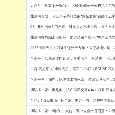
北戴河突然踢走谌贻琴！她曾坐镇习近平730票全票大
2035泄露天机！习近平还要干九年？医疗承诺烂尾，武
习近平车队遇袭传闻背后：军委名单一夜消失，习近平落
习近平票仓崩塌，绝境放出胡死讯；温家宝率元老反击：
台湾8.1微克毒油吓坏全岛，中共一看：这在中国算优质
胡锦涛一家“中毒身亡”疯传！五中全会十月召开：习近平