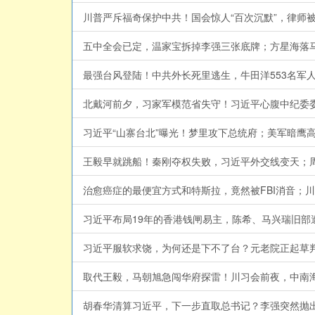
五中全会已定，温家宝拆掉李强三张底牌；方星海落马、D
北戴河前夕，习家军模范省失守！习近平心腹中纪委委员
习近平“山寨台北”曝光！梦里攻下总统府；美军暗鹰高超
王毅早就跳船！秦刚夺权失败，习近平外交线变天；周恩
治愈癌症的最便宜方式和特斯拉，竟然被FBI消音；川普
习近平布局19年的香港钱闸易主，陈希、马兴瑞旧部遭
习近平服软求饶，为何还是下不了台？元老院正起草判词
胡春华清算习近平，下一步直取总书记？李强突然抛出“