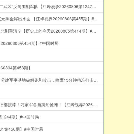
太反常！刑事案号称“本世纪最低”却要全国扫黑？习近平突发“1年全国内斗令”！抓捕张又侠只是开始？特务治国与秘密打造“第二武装”反向围剿军队【江峰漫谈20260806第1247期】#中国时局
北戴河开战，习近平亲手打造的“紫金酒窖”被砸！五中全会前元老派断习的粮草，习的29年闽宁旧帐曝光，正厅级书记落马、亿元黑金浮出水面 【江峰视界20260806第455期】#中国时局
9月15日中国大门反锁！科技人才不准出境，来去自由，中国大门永远敞开承诺成灰！美国科技富豪、中国石油科技之父萧光琰悲剧重演？【历史上的今天20260805第414期】#中国时局
60805第454期】#中国时局
804第453期】
川普“习好朋友”迷魂汤后，美军2026西太SQUAD四方合围，中共围台战略已成泡影； 美海岸巡逻艇加入南海对撞中共海警船！分建军事基地破解饱和攻击，暗鹰15分钟精准打击中南海【江峰漫谈 20260803第1245期】#中美对抗
胡锦涛一家中毒是假？法广辟谣突遭404！习迎“汪东兴时刻”？爆蔡奇将交中办大权！河北一夜换防：倪岳峰闪退、李克强同学旧部接棒！习家军各自跳船抢滩！【江峰视界20260801第451期】#中国时局
1244期】#中国时局
1第450期】#中国时局