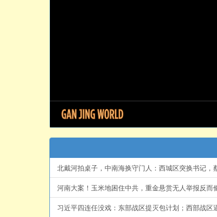
北戴河拍桌子，中南海换守门人：西城区突换书记，蔡奇
河南大案！玉米地困住中共，重金悬赏无人举报反而偷偷
习近平四连任没戏：东部战区提灭包计划；西部战区逼放