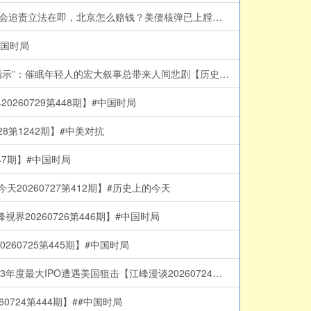
川普严斥福奇保护中共！国会惊人“百次沉默”，律师被赶出国会，听证会扯出美中“深层政府”与中共武汉实验室的秘密金流！国会追责立法在即，北京怎么赔钱？美债核弹已上膛【江峰漫谈20260730第1243期】福奇国会听证会
中国时局
最强台风登陆！中共外长死里逃生，牛田洋553名军人和大学生身亡惨剧究竟是台风还是人祸？“民族伟大复兴”跟当年的“五七指示”：催眠年轻人的宏大叙事总带来人间悲剧【历史上的今天20260729第413期】#中国时局
60729第448期】#中国时局
第1242期】#中美对抗
7期】#中国时局
0260727第412期】#历史上的今天
0260726第446期】#中国时局
0725第445期】#中国时局
取代王毅，马朝旭急闯华府探雷！川习会前夜，中南海权斗与AI危机同时失控；习近平“无上限”外交突然变脸；月之暗面Kimi-K3年度最大IPO遭遇美国狙击【江峰漫谈20260724第1241期】#中国时局
24第444期】##中国时局