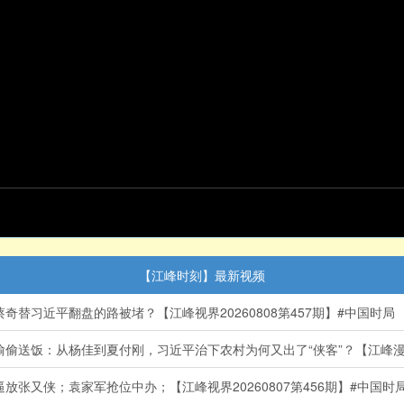
【江峰时刻】最新视频
替习近平翻盘的路被堵？【江峰视界20260808第457期】#中国时局
送饭：从杨佳到夏付刚，习近平治下农村为何又出了“侠客”？【江峰漫谈20
张又侠；袁家军抢位中办；【江峰视界20260807第456期】#中国时