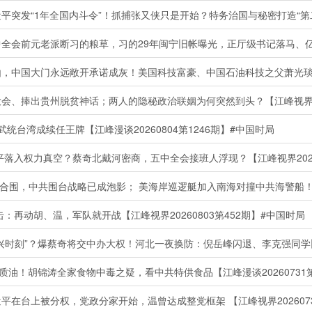
会、捧出贵州脱贫神话；两人的隐秘政治联姻为何突然到头？【江峰视界202
统台湾成续任王牌【江峰漫谈20260804第1246期】#中国时局
入权力真空？蔡奇北戴河密商，五中全会接班人浮现？【江峰视界20260
再动胡、温，军队就开战【江峰视界20260803第452期】#中国时局
油！胡锦涛全家食物中毒之疑，看中共特供食品【江峰漫谈20260731第
在台上被分权，党政分家开始，温曾达成整党框架 【江峰视界2026073