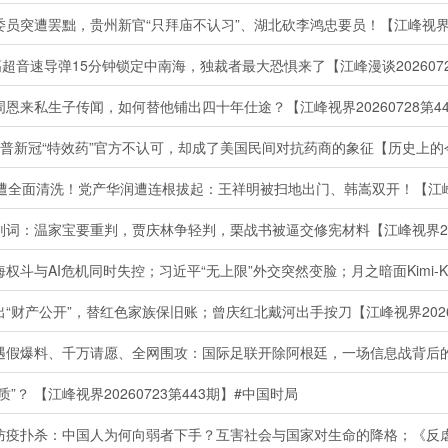
突遭罢黜，贵州新官“只拜庙不认习”、湖北砍李鸿忠要员！【江峰视界202
音速导弹15分钟锁定中南海，独裁者最大恐惧来了【江峰漫谈20260728
来私生子传闻，如何替他铺出四十年仕途？【江峰视界20260728第44
新冠“特效药”官方不认可，却成了美国民间对抗药商的象征【历史上的今天2
全面清洗！党产华润遭连根拔起：王祥明被扫地出门、韩嵩双开！【江峰视界2
：温家宝要重判，贾庆林争轻判，栗战书被逼交修宪材料【江峰视界2026
财产公开”，替红色家族保旧账；曾庆红北戴河出手按刀【江峰视界202607
 【江峰视界20260723第443期】#中国时局