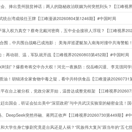
会、捧出贵州脱贫神话；两人的隐秘政治联姻为何突然到头？【江峰视界202
统台湾成续任王牌【江峰漫谈20260804第1246期】#中国时局
入权力真空？蔡奇北戴河密商，五中全会接班人浮现？【江峰视界20260
再动胡、温，军队就开战【江峰视界20260803第452期】#中国时局
油！胡锦涛全家食物中毒之疑，看中共特供食品【江峰漫谈20260731第
在台上被分权，党政分家开始，温曾达成整党框架 【江峰视界2026073
eepSeek突然停融、蒋罔正收声【江峰视界20260730第449期】#