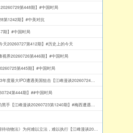
60729第448期】#中国时局
第1242期】#中美对抗
7期】#中国时局
0260727第412期】#历史上的今天
0260726第446期】#中国时局
0725第445期】#中国时局
取代王毅，马朝旭急闯华府探雷！川习会前夜，中南海权斗与AI危机同时失控；习近平“无上限”外交突然变脸；月之暗面Kimi-K3年度最大IPO遭遇美国狙击【江峰漫谈20260724第1241期】#中国时局
24第444期】##中国时局
故意输掉世界杯决赛？！一夜之间成为骗子的梅西遭遇假爆料、千万请愿、全网围攻：国际足联开除阿根廷，一场信息战背后的黑手【江峰漫谈20260723第1240期】#梅西遭遇网暴
广东虐狗事件引爆纽约时代广场，从旺旺、铁链女到防疫扑杀：中国人为何向弱者下手？互害社会与国家对生命的降格；《反虐待动物法》为何难以立法，难以执行【江峰漫谈20260722第1239期】#中国时局