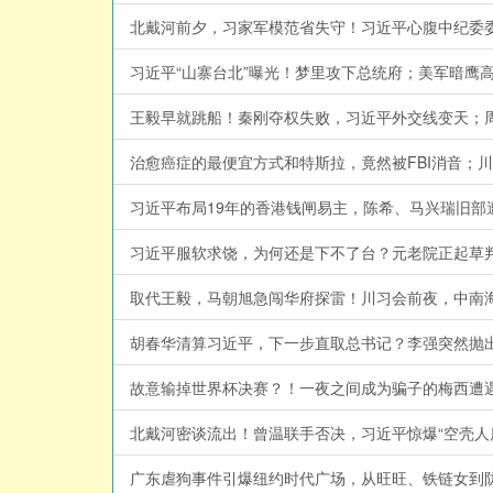
北戴河前夕，习家军模范省失守！习近平心腹中纪委委员
习近平“山寨台北”曝光！梦里攻下总统府；美军暗鹰高超
王毅早就跳船！秦刚夺权失败，习近平外交线变天；周恩
治愈癌症的最便宜方式和特斯拉，竟然被FBI消音；川普
习近平布局19年的香港钱闸易主，陈希、马兴瑞旧部遭
习近平服软求饶，为何还是下不了台？元老院正起草判词
胡春华清算习近平，下一步直取总书记？李强突然抛出“
北戴河密谈流出！曾温联手否决，习近平惊爆“空壳人质”？