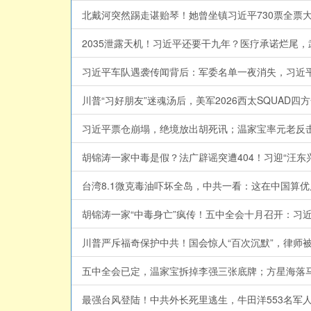
北戴河突然踢走谌贻琴！她曾坐镇习近平730票全票大
2035泄露天机！习近平还要干九年？医疗承诺烂尾，武
习近平车队遇袭传闻背后：军委名单一夜消失，习近平落
习近平票仓崩塌，绝境放出胡死讯；温家宝率元老反击：
台湾8.1微克毒油吓坏全岛，中共一看：这在中国算优质
胡锦涛一家“中毒身亡”疯传！五中全会十月召开：习近平
五中全会已定，温家宝拆掉李强三张底牌；方星海落马、D