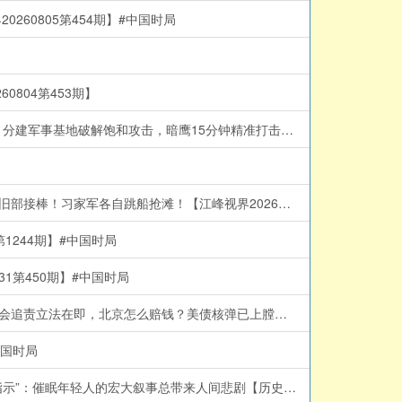
60805第454期】#中国时局
804第453期】
川普“习好朋友”迷魂汤后，美军2026西太SQUAD四方合围，中共围台战略已成泡影； 美海岸巡逻艇加入南海对撞中共海警船！分建军事基地破解饱和攻击，暗鹰15分钟精准打击中南海【江峰漫谈 20260803第1245期】#中美对抗
胡锦涛一家中毒是假？法广辟谣突遭404！习迎“汪东兴时刻”？爆蔡奇将交中办大权！河北一夜换防：倪岳峰闪退、李克强同学旧部接棒！习家军各自跳船抢滩！【江峰视界20260801第451期】#中国时局
1244期】#中国时局
1第450期】#中国时局
川普严斥福奇保护中共！国会惊人“百次沉默”，律师被赶出国会，听证会扯出美中“深层政府”与中共武汉实验室的秘密金流！国会追责立法在即，北京怎么赔钱？美债核弹已上膛【江峰漫谈20260730第1243期】福奇国会听证会
中国时局
最强台风登陆！中共外长死里逃生，牛田洋553名军人和大学生身亡惨剧究竟是台风还是人祸？“民族伟大复兴”跟当年的“五七指示”：催眠年轻人的宏大叙事总带来人间悲剧【历史上的今天20260729第413期】#中国时局