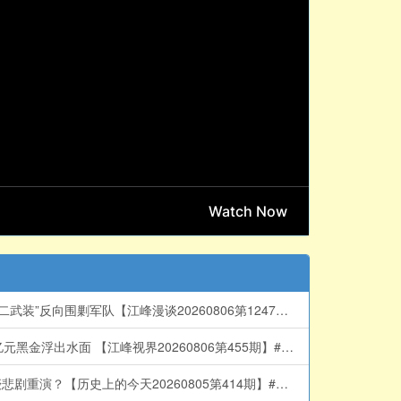
太反常！刑事案号称“本世纪最低”却要全国扫黑？习近平突发“1年全国内斗令”！抓捕张又侠只是开始？特务治国与秘密打造“第二武装”反向围剿军队【江峰漫谈20260806第1247期】#中国时局
北戴河开战，习近平亲手打造的“紫金酒窖”被砸！五中全会前元老派断习的粮草，习的29年闽宁旧帐曝光，正厅级书记落马、亿元黑金浮出水面 【江峰视界20260806第455期】#中国时局
9月15日中国大门反锁！科技人才不准出境，来去自由，中国大门永远敞开承诺成灰！美国科技富豪、中国石油科技之父萧光琰悲剧重演？【历史上的今天20260805第414期】#中国时局