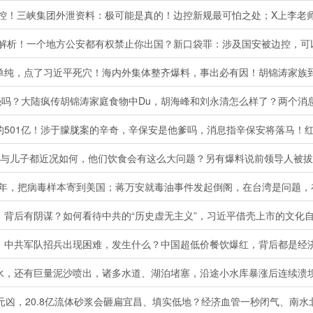
！三峡集团外泄资料：极可能是真的！边控新规最可怕之处；X上李老师到底长什
后有阴谋？如何看待中共的“历史虚无主义”，习近平借壳上市的文化自信催生