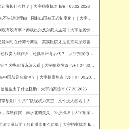
么样？｜大宇拍案惊奇 live！08.02.2026
中国16万出国中介都有麻烦？中共出入境19条新规全解析！一个地方公安都有权禁止你出国？新口袋罪：涉及国安被边控，可以不告诉你理由！限制出国被正式制度化！｜大宇拍案惊奇 08.02.2026
温家宝家族也出事？北京高层怎么了！胡锦涛之死不单纯，点了习近平死穴！海内外集体整齐爆料，事出必有因！胡锦涛家族到底有没有事？秦枫出尔反尔惹人生疑｜大宇拍案惊奇 live！08.01.2026
胡海峰在胡锦涛的“接班梯队”中！习近平会先下手为强吗？大陆疯传胡锦涛家庭食物中Du，胡海峰和刘永清怎么样了？两个消息源同时在传涛哥离世！其实医院才是北京高层最害怕的地方｜大宇拍案惊奇 直播精华
北京消息：韩红被约谈？真正没人敢查的，是那消失的501亿！涉于朦胧案的辛奇，辛保安是他爹吗，消息指辛保安将落马！红色权贵为非作歹，还批量培育后代？｜大宇拍案惊奇 live！07.31.2026
胡锦涛家庭食物中毒？这个传言靠谱吗？..胡锦涛夫妇与儿子都近况如何，他们饮食会有这么大问题？另有爆料说前领导人被拔管？这些事情该怎么看｜大宇拍案惊奇 live！07.30.2026 第二场
事大了！中共军方科学家“周育森”，在COVID爆发前1年，把病毒样本寄到美国；蒋万安就毒油事件发起倒阁，在台湾是问题，在中国却是合格油？｜大宇拍案惊奇 live！07.30.2026
出了什么怪胎｜大宇拍案惊奇 07.30.2026
前线俄军如厕方式惊人！你绝想不到；当兵有什么好，中共军队招兵出现困难，发生什么？中国超低价餐饮爆红，背后都是经济辛酸泪！中共军队现权力真空，文件没人签名｜大宇拍案惊奇 live！07.29.2026
长江将成为悬河？三峡一旦垮掉，最严重的不止是洪水，还有巨量泥沙喷出，诸多水道、湖泊堵塞，沿途小水库暴涨后连续溃坝，高铁停摆、南水北调失灵、经济滑坡｜大宇拍案惊奇 直播精华 07.29.2026
三峡溃坝惊人推演！原来它是长江23年地质大便秘的元凶，20.8亿流体砂浆会砸扁宜昌、填实低地？经济血管一秒闭气、南水北调彻底归零？何止洪水那么简单｜大宇拍案惊奇 live！07.28.2026