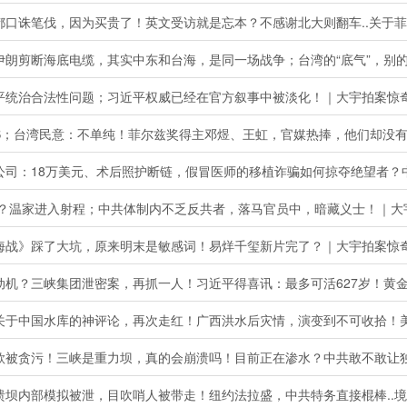
朗剪断海底电缆，其实中东和台海，是同一场战争；台湾的“底气”，别的国家很难
合法性问题；习近平权威已经在官方叙事中被淡化！｜大宇拍案惊奇 live！
家进入射程；中共体制内不乏反共者，落马官员中，暗藏义士！｜大宇拍案惊奇 
》踩了大坑，原来明末是敏感词！易烊千玺新片完了？｜大宇拍案惊奇 07.
三峡集团泄密案，再抓一人！习近平得喜讯：最多可活627岁！黄金时代港星谢
款被贪污！三峡是重力坝，真的会崩溃吗！目前正在渗水？中共敢不敢让独立调查