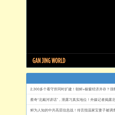
蔡奇“北戴河讲话”，泄露习真实地位！外媒记者揭露北戴