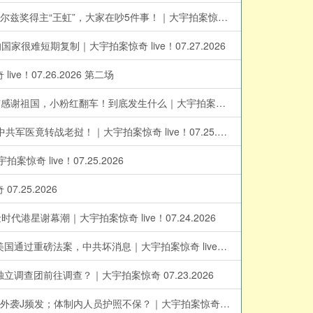
习近平很生气？王虹千万别回国！小粉红对王虹衣装都口诛笔伐，因为买贵了！英文受访就是忘本？不感谢北大则翻车..关于菲尔兹奖得主“王虹”，大家在吵5件事！｜大宇拍案惊奇 07.28.2026
短期复制｜大宇拍案惊奇 live！07.27.2026
07.26.2026 第二场
监控系统全坏！台湾唯一穿甲弹材料工厂负责人遭虐S；台湾民意：不单纯！菲尔兹奖得主邓煜、王虹，官媒热捧，他们却没有感谢祖国，小粉红翻车！到底发生什么｜大宇拍案惊奇 live！07.26.2026
台湾病患赴老挝换肾代价有多大？台媒对话地下移植公司：18万美元、术后照护断链，假冒医师的移植诈骗如何掠夺绝望者？中共军医竟转战老挝！｜大宇拍案惊奇 live！07.25.2026 第二场
live！07.25.2026
25.2026
幕潮｜大宇拍案惊奇 live！07.24.2026
中国人在悄悄举报习近平！？公安还受理！清华教授关于中国水库的神评论，再次走红！广西洪水后灾情，演变到不可收拾！美国通过重磅法案，中共坏消息｜大宇拍案惊奇 live！07.23.2026
团前往调查？｜大宇拍案惊奇 07.23.2026
三峡集团内部吹哨人：三峡大坝多处渗水？中共瞬间溃坝内部模拟被泄，目吹哨人被带走！纽约法拉盛，中共特务直接棍棒..境外袭J频发；体制内人员护照不保？｜大宇拍案惊奇 live！07.22.2026