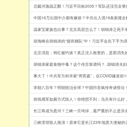
北戴河激战正酣！习近平目标2035？军队还没完全掌控
宋朝八百年？明朝统治全球？中国抖音疯传奇谈怪论！背