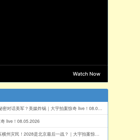
2,300多个看守所同时扩建！朝鲜+橱窗经济并存？强制恢复中国籍不是个案！冯院长看上你了，中共公权力的堕落；张又侠曾秘密对话美军？美媒炸锅｜大宇拍案惊奇 live！08.06.2026
！08.05.2026
鲜为人知的中共高层信息战！传言指温家宝妻子被调查，这跟温家宝什么关系？骇客攻入中共军校，习近平脸面丧失！中共打压横州灾民！2028是北京最后一战？｜大宇拍案惊奇 live！08.04.2026