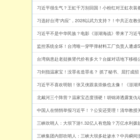
习选好台湾“内应”，2028以武力支持？！中共正在教伊
习近平不是中华民族？电影《澎湖海战》带来了习近平统治
习剑指温家宝！没罪名造罪名？ 抓了秘书、屈打成招？温
习近平不喜欢明朝！张又侠跟袁崇焕也太像！《澎湖海战
北戴河三个阵营？温家宝态度强硬！胡锦涛透露复仇动机？
三峡吹哨人：大坝下游1.32亿人有危险？万亿水利拨