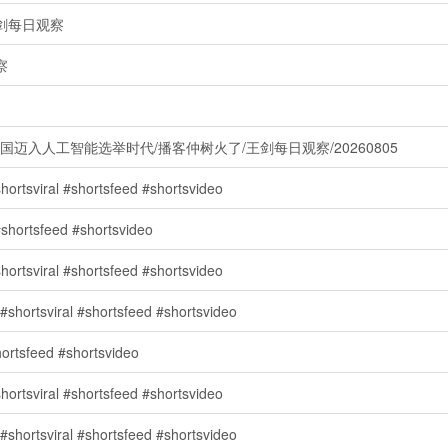
剑每日观察
察
迈入人工智能选举时代/播客仲树火了/王剑每日观察/20260805
 #shortsfeed #shortsvideo
sfeed #shortsvideo
 #shortsfeed #shortsvideo
al #shortsfeed #shortsvideo
feed #shortsvideo
 #shortsfeed #shortsvideo
l #shortsfeed #shortsvideo