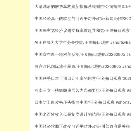
大清洗后的解放军构建新指挥系统/航空公司抵制ICE登机
中国经济真正的软肋与习近平对外政策/新闻8分钟2026
美国民主党经济议题支持率首超共和党/王剑每日观察 #shortsvira
AI正在成为大学生必备技能/王剑每日观察 #shortsviral #sho
中国宣布新一轮对美反制/王剑每日观察/20260805 #shortsvir
白宫吹风国际油价暴跌/王剑每日观察/20260805 #shortsviral
美国联手日本干预日元汇率的用意/王剑每日观察/20260805 #shor
河南三支一扶舞弊底层苦力岗都要抢/王剑每日观察 #shortsviral
日本防卫白皮书矛头指向中国//王剑每日观察 #shortsviral #s
中国老百姓收入低是制度设计的结果/王剑每日观察 #shortsviral
中国经济软肋正改变习近平对外政策/川普政府退关税一千