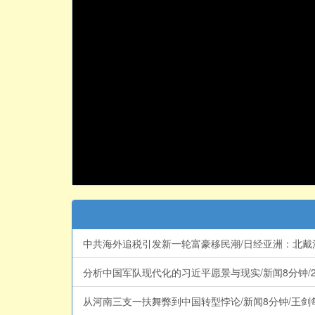
中共海外追税引发新一轮富豪移民潮/日经亚洲：北戴河的
分析中国军队现代化的习近平愿景与现实/新闻8分钟/202
从河南三支一扶舞弊到中国转型悖论/新闻8分钟/王剑