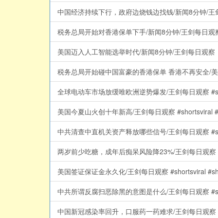
中国经济持续下行，政府边烧钱边找钱/新闻8分钟/王
税务总局开始对香港保单下手/新闻8分钟/王剑每日观
美国迈入人工智能选举时代/新闻8分钟/王剑每日观察
税务总局开始碰中国富豪的香港保单 香港不再安全/美国
全球电动车市场放缓唯欧洲逆势爆发/王剑每日观察 #shortsviral
美国今夏山火创十年新高/王剑每日观察 #shortsviral #short
中共清查中直机关资产释放哪些信号/王剑每日观察 #shortsviral
两岁前少吃糖，成年后痴呆风险降23%/王剑每日观察 #shortsvir
美国签证保证金永久化/王剑每日观察 #shortsviral #shorts
中共所谓反腐扫恶除黑的意图是什么/王剑每日观察 #shortsviral
中国新冠感染率回升，口服药一药难求/王剑每日观察 #shortsvira